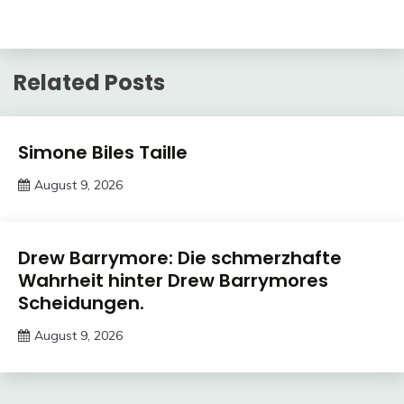
Related Posts
Trends
Simone Biles Taille
August 9, 2026
Deustcher
Meme
Trends
Drew Barrymore: Die schmerzhafte
Wahrheit hinter Drew Barrymores
Scheidungen.
August 9, 2026
Deustcher
Meme