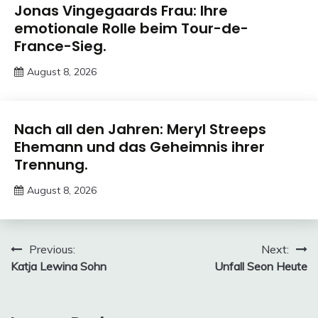
Trends
Jonas Vingegaards Frau: Ihre
emotionale Rolle beim Tour-de-
France-Sieg.
August 8, 2026
Deustcher
Meme
Trends
Nach all den Jahren: Meryl Streeps
Ehemann und das Geheimnis ihrer
Trennung.
August 8, 2026
Deustcher
Meme
Post
Previous:
Next:
Katja Lewina Sohn
Unfall Seon Heute
navigation