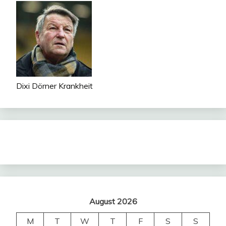
Dixi Dörner Krankheit
August 2026
M
T
W
T
F
S
S