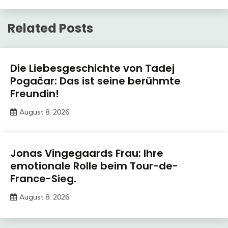
Related Posts
Trends
Die Liebesgeschichte von Tadej
Pogačar: Das ist seine berühmte
Freundin!
August 8, 2026
Deustcher
Meme
Trends
Jonas Vingegaards Frau: Ihre
emotionale Rolle beim Tour-de-
France-Sieg.
August 8, 2026
Deustcher
Meme