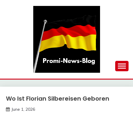
Skip
to
content
updates at one click
PROMI-NEWS-BLOG
Wo Ist Florian Silbereisen Geboren
Trends
June 1, 2026
deutschermeme