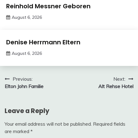
Trends
Reinhold Messner Geboren
August 6, 2026
deutschermeme
Trends
Denise Herrmann Eltern
August 6, 2026
deutschermeme
Post
Previous:
Next:
Elton John Familie
Alt Rehse Hotel
navigation
Leave a Reply
Your email address will not be published.
Required fields
are marked
*