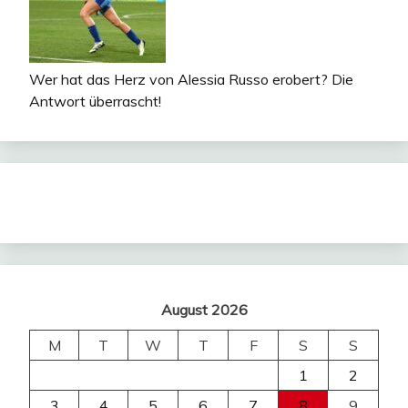
Wer hat das Herz von Alessia Russo erobert? Die
Antwort überrascht!
August 2026
M
T
W
T
F
S
S
1
2
3
4
5
6
7
8
9