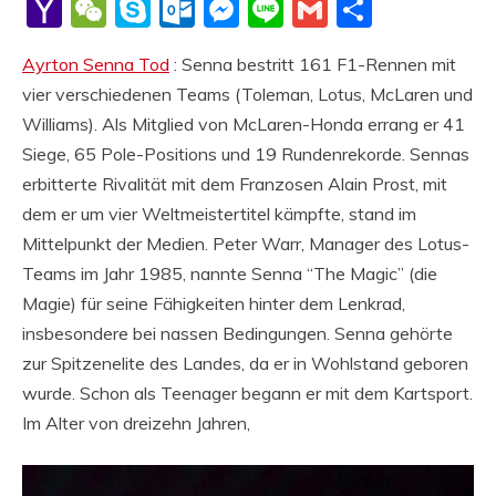
Li
Yahoo
WeChat
Skype
Outlook.com
Messenger
Line
Gmail
Share
Mail
Ayrton Senna Tod
: Senna bestritt 161 F1-Rennen mit
vier verschiedenen Teams (Toleman, Lotus, McLaren und
Williams). Als Mitglied von McLaren-Honda errang er 41
Siege, 65 Pole-Positions und 19 Rundenrekorde. Sennas
erbitterte Rivalität mit dem Franzosen Alain Prost, mit
dem er um vier Weltmeistertitel kämpfte, stand im
Mittelpunkt der Medien. Peter Warr, Manager des Lotus-
Teams im Jahr 1985, nannte Senna “The Magic” (die
Magie) für seine Fähigkeiten hinter dem Lenkrad,
insbesondere bei nassen Bedingungen. Senna gehörte
zur Spitzenelite des Landes, da er in Wohlstand geboren
wurde. Schon als Teenager begann er mit dem Kartsport.
Im Alter von dreizehn Jahren,