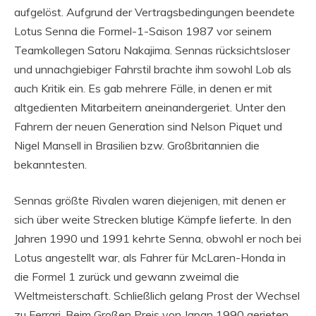
aufgelöst. Aufgrund der Vertragsbedingungen beendete
Lotus Senna die Formel-1-Saison 1987 vor seinem
Teamkollegen Satoru Nakajima. Sennas rücksichtsloser
und unnachgiebiger Fahrstil brachte ihm sowohl Lob als
auch Kritik ein. Es gab mehrere Fälle, in denen er mit
altgedienten Mitarbeitern aneinandergeriet. Unter den
Fahrern der neuen Generation sind Nelson Piquet und
Nigel Mansell in Brasilien bzw. Großbritannien die
bekanntesten.
Sennas größte Rivalen waren diejenigen, mit denen er
sich über weite Strecken blutige Kämpfe lieferte. In den
Jahren 1990 und 1991 kehrte Senna, obwohl er noch bei
Lotus angestellt war, als Fahrer für McLaren-Honda in
die Formel 1 zurück und gewann zweimal die
Weltmeisterschaft. Schließlich gelang Prost der Wechsel
zu Ferrari. Beim Großen Preis von Japan 1990 gerieten