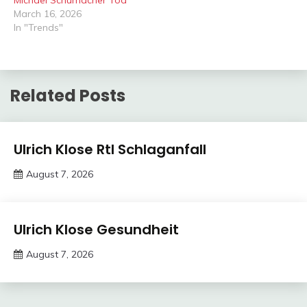
Michael Schumacher Tod
March 16, 2026
In "Trends"
Related Posts
Trends
Ulrich Klose Rtl Schlaganfall
August 7, 2026
deutschermeme
Trends
Ulrich Klose Gesundheit
August 7, 2026
deutschermeme