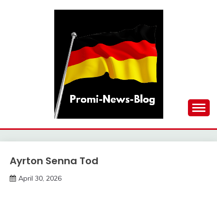
Skip
to
content
updates at one click
PROMI-NEWS-BLOG
Ayrton Senna Tod
Trends
April 30, 2026
deutschermeme