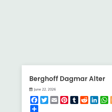
Berghoff Dagmar Alter
Trends
June 22, 2026
deutschermeme
Facebook
Twitter
Email
Pinterest
Tumblr
Reddi
Lin
Share