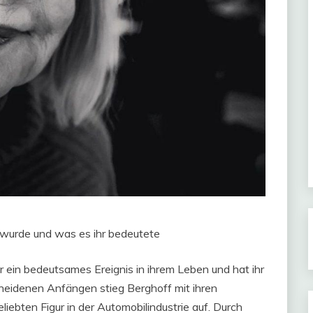
wurde und was es ihr bedeutete
ein bedeutsames Ereignis in ihrem Leben und hat ihr
heidenen Anfängen stieg Berghoff mit ihren
liebten Figur in der Automobilindustrie auf. Durch