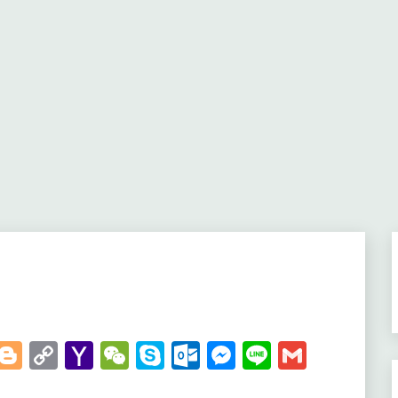
t
kedIn
WhatsApp
Blogger
Copy
Yahoo
WeChat
Skype
Outlook.com
Messenger
Line
Gmail
Link
Mail