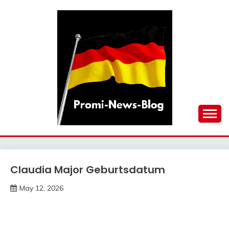
Skip
to
content
updates at one click
PROMI-NEWS-BLOG
Claudia Major Geburtsdatum
Trends
May 12, 2026
deutschermeme