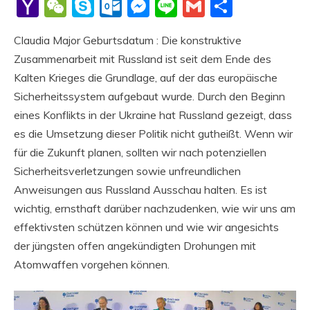
Li
Yahoo
WeChat
Skype
Outlook.com
Messenger
Line
Gmail
Share
Mail
Claudia Major Geburtsdatum : Die konstruktive
Zusammenarbeit mit Russland ist seit dem Ende des
Kalten Krieges die Grundlage, auf der das europäische
Sicherheitssystem aufgebaut wurde. Durch den Beginn
eines Konflikts in der Ukraine hat Russland gezeigt, dass
es die Umsetzung dieser Politik nicht gutheißt. Wenn wir
für die Zukunft planen, sollten wir nach potenziellen
Sicherheitsverletzungen sowie unfreundlichen
Anweisungen aus Russland Ausschau halten. Es ist
wichtig, ernsthaft darüber nachzudenken, wie wir uns am
effektivsten schützen können und wie wir angesichts
der jüngsten offen angekündigten Drohungen mit
Atomwaffen vorgehen können.