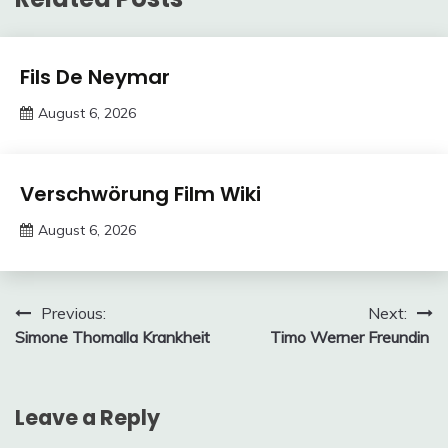
Trends
Fils De Neymar
August 6, 2026
deutschermeme
Trends
Verschwörung Film Wiki
August 6, 2026
deutschermeme
Post
Previous:
Next:
Simone Thomalla Krankheit
Timo Werner Freundin
navigation
Leave a Reply