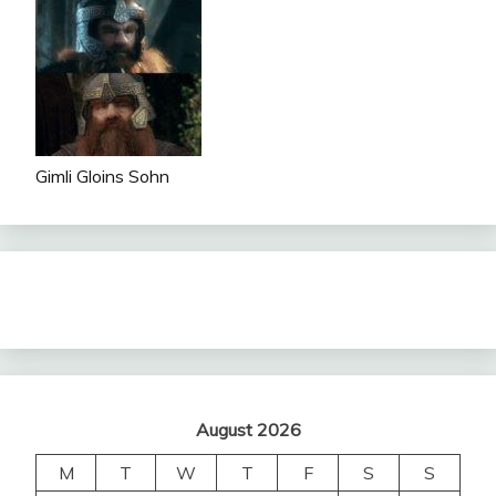
Gimli Gloins Sohn
August 2026
M
T
W
T
F
S
S