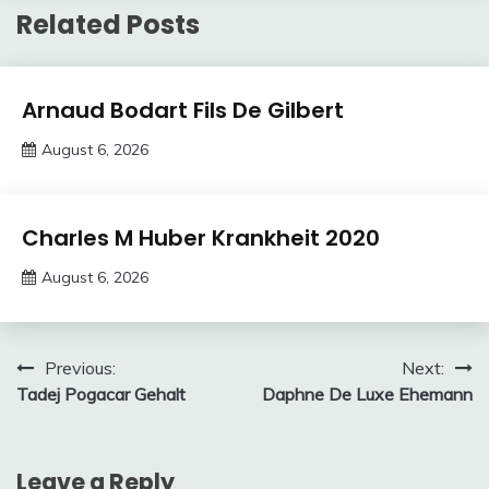
Related Posts
Trends
Arnaud Bodart Fils De Gilbert
August 6, 2026
Deustcher
Meme
Trends
Charles M Huber Krankheit 2020
August 6, 2026
Deustcher
Meme
Post
Previous:
Next:
Tadej Pogacar Gehalt
Daphne De Luxe Ehemann
navigation
Leave a Reply