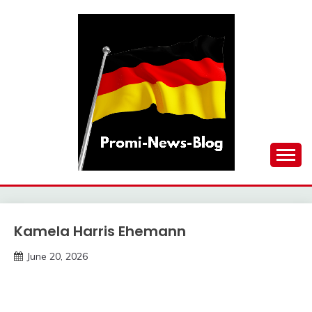
Skip
to
content
updates at one click
PROMI-NEWS-BLOG
Kamela Harris Ehemann
Trends
June 20, 2026
Deustcher
Meme