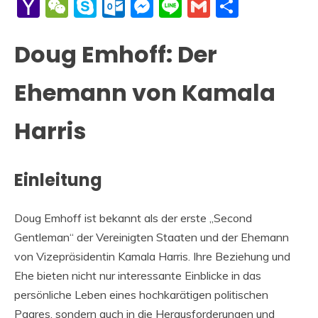
Li
Yahoo
WeChat
Skype
Outlook.com
Messenger
Line
Gmail
Share
Mail
Doug Emhoff: Der
Ehemann von Kamala
Harris
Einleitung
Doug Emhoff ist bekannt als der erste „Second
Gentleman“ der Vereinigten Staaten und der Ehemann
von Vizepräsidentin Kamala Harris. Ihre Beziehung und
Ehe bieten nicht nur interessante Einblicke in das
persönliche Leben eines hochkarätigen politischen
Paares, sondern auch in die Herausforderungen und