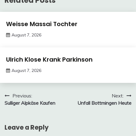
Related Posts
Trends
Weisse Massai Tochter
August 7, 2026
deutschermeme
Trends
Ulrich Klose Krank Parkinson
August 7, 2026
deutschermeme
Post
Previous:
Next:
Sulliger Alpkäse Kaufen
Unfall Bottmingen Heute
navigation
Leave a Reply