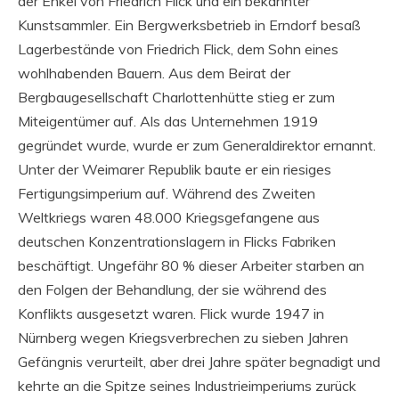
der Enkel von Friedrich Flick und ein bekannter
Kunstsammler. Ein Bergwerksbetrieb in Erndorf besaß
Lagerbestände von Friedrich Flick, dem Sohn eines
wohlhabenden Bauern. Aus dem Beirat der
Bergbaugesellschaft Charlottenhütte stieg er zum
Miteigentümer auf. Als das Unternehmen 1919
gegründet wurde, wurde er zum Generaldirektor ernannt.
Unter der Weimarer Republik baute er ein riesiges
Fertigungsimperium auf. Während des Zweiten
Weltkriegs waren 48.000 Kriegsgefangene aus
deutschen Konzentrationslagern in Flicks Fabriken
beschäftigt. Ungefähr 80 % dieser Arbeiter starben an
den Folgen der Behandlung, der sie während des
Konflikts ausgesetzt waren. Flick wurde 1947 in
Nürnberg wegen Kriegsverbrechen zu sieben Jahren
Gefängnis verurteilt, aber drei Jahre später begnadigt und
kehrte an die Spitze seines Industrieimperiums zurück