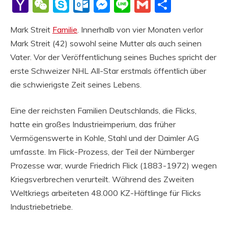
Li
Yahoo
WeChat
Skype
Outlook.com
Messenger
Line
Gmail
Share
Mail
Mark Streit
Familie
. Innerhalb von vier Monaten verlor
Mark Streit (42) sowohl seine Mutter als auch seinen
Vater. Vor der Veröffentlichung seines Buches spricht der
erste Schweizer NHL All-Star erstmals öffentlich über
die schwierigste Zeit seines Lebens.
Eine der reichsten Familien Deutschlands, die Flicks,
hatte ein großes Industrieimperium, das früher
Vermögenswerte in Kohle, Stahl und der Daimler AG
umfasste. Im Flick-Prozess, der Teil der Nürnberger
Prozesse war, wurde Friedrich Flick (1883-1972) wegen
Kriegsverbrechen verurteilt. Während des Zweiten
Weltkriegs arbeiteten 48.000 KZ-Häftlinge für Flicks
Industriebetriebe.