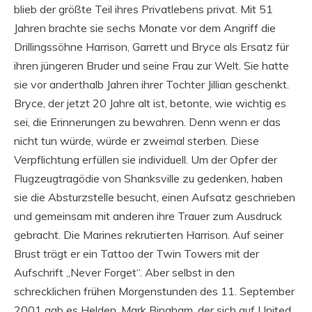
blieb der größte Teil ihres Privatlebens privat. Mit 51
Jahren brachte sie sechs Monate vor dem Angriff die
Drillingssöhne Harrison, Garrett und Bryce als Ersatz für
ihren jüngeren Bruder und seine Frau zur Welt. Sie hatte
sie vor anderthalb Jahren ihrer Tochter Jillian geschenkt.
Bryce, der jetzt 20 Jahre alt ist, betonte, wie wichtig es
sei, die Erinnerungen zu bewahren. Denn wenn er das
nicht tun würde, würde er zweimal sterben. Diese
Verpflichtung erfüllen sie individuell. Um der Opfer der
Flugzeugtragödie von Shanksville zu gedenken, haben
sie die Absturzstelle besucht, einen Aufsatz geschrieben
und gemeinsam mit anderen ihre Trauer zum Ausdruck
gebracht. Die Marines rekrutierten Harrison. Auf seiner
Brust trägt er ein Tattoo der Twin Towers mit der
Aufschrift „Never Forget“. Aber selbst in den
schrecklichen frühen Morgenstunden des 11. September
2001 gab es Helden. Mark Bingham, der sich auf United