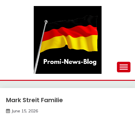
Skip
to
content
updates at one click
PROMI-NEWS-BLOG
Mark Streit Familie
Trends
June 15, 2026
deutschermeme