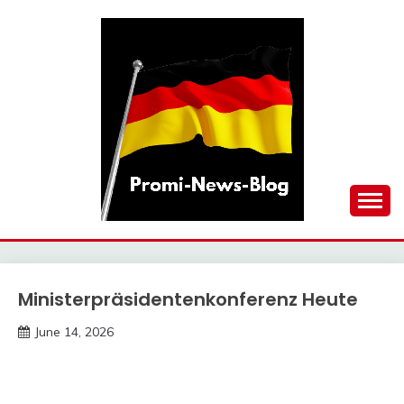
Skip
to
content
updates at one click
PROMI-NEWS-BLOG
Ministerpräsidentenkonferenz Heute
Trends
June 14, 2026
deutschermeme