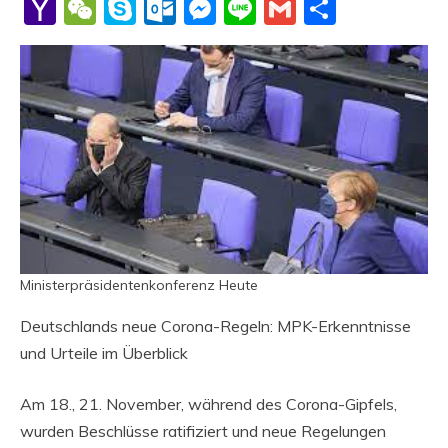
Li
Yahoo
WeChat
Skype
Outlook.com
Messenger
Line
Gmail
Share
Mail
Ministerpräsidentenkonferenz Heute
Deutschlands neue Corona-Regeln: MPK-Erkenntnisse
und Urteile im Überblick
Am 18., 21. November, während des Corona-Gipfels,
wurden Beschlüsse ratifiziert und neue Regelungen