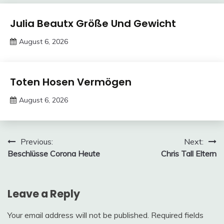
Trends
Julia Beautx Größe Und Gewicht
August 6, 2026
Deustcher
Meme
Trends
Toten Hosen Vermögen
August 6, 2026
Deustcher
Meme
Post
Previous:
Next:
Beschlüsse Corona Heute
Chris Tall Eltern
navigation
Leave a Reply
Your email address will not be published.
Required fields