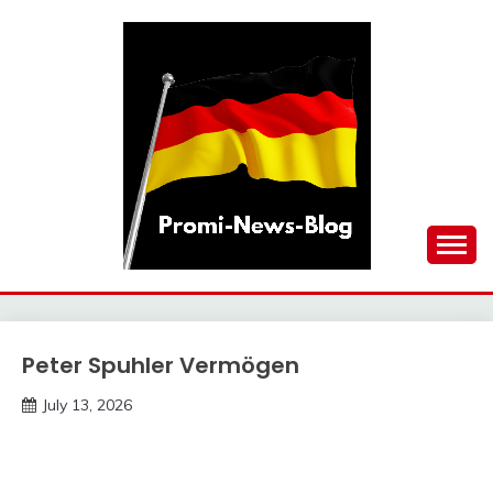
Skip
to
content
updates at one click
PROMI-NEWS-BLOG
Peter Spuhler Vermögen
Trends
July 13, 2026
deutschermeme