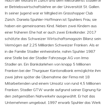
Nach der Matura in Zürich und dem Militärdienst studierte
er Betriebswirtschaftslehre an der Universität St. Gallen.
In seiner Jugend war er Mitglied im Grasshopper Club
Zürich. Daniela Spuhler-Hoffmann ist Spuhlers Frau, sie
haben ein gemeinsames Kind. Neben zwei Kindern aus
einer früheren Ehe hat er auch zwei Enkelkinder. 2017
schätzte das Schweizer Wirtschaftsmagazin Bilanz sein
Vermögen auf 2,25 Milliarden Schweizer Franken. Als er
in die Familie Stadler einheiratete, nahm Spuhler 1987
eine Stelle bei der Stadler Fahrzeuge AG von Irma
Stadler an. Ein Bankdarlehen von knapp 5 Millionen
Franken bei der Thurgauer Kantonalbank ermöglichte ihm
zwei Jahre später die Übernahme der Firma mit 18
Mitarbeitenden und einem Umsatz von rund 4,5 Millionen
Franken. Stadler GTW wurde aufgrund seiner Eignung für
den zeitgemäßen Nahverkehr ausgewählt. Er hat das
Unternehmen umgebaut. 1997 erwarb Spuhler das Werk