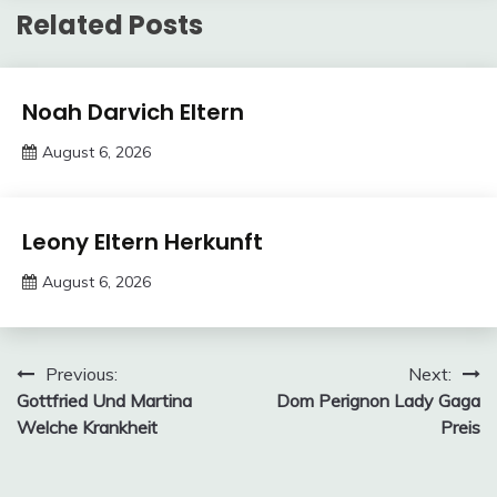
Related Posts
Trends
Noah Darvich Eltern
August 6, 2026
Deustcher
Meme
Trends
Leony Eltern Herkunft
August 6, 2026
deutschermeme
Post
Previous:
Next:
Gottfried Und Martina
Dom Perignon Lady Gaga
navigation
Welche Krankheit
Preis