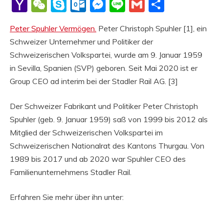
Li
Yahoo
WeChat
Skype
Outlook.com
Messenger
Line
Gmail
Share
Mail
Peter Spuhler Vermögen.
Peter Christoph Spuhler [1], ein
Schweizer Unternehmer und Politiker der
Schweizerischen Volkspartei, wurde am 9. Januar 1959
in Sevilla, Spanien (SVP) geboren. Seit Mai 2020 ist er
Group CEO ad interim bei der Stadler Rail AG. [3]
Der Schweizer Fabrikant und Politiker Peter Christoph
Spuhler (geb. 9. Januar 1959) saß von 1999 bis 2012 als
Mitglied der Schweizerischen Volkspartei im
Schweizerischen Nationalrat des Kantons Thurgau. Von
1989 bis 2017 und ab 2020 war Spuhler CEO des
Familienunternehmens Stadler Rail.
Erfahren Sie mehr über ihn unter: