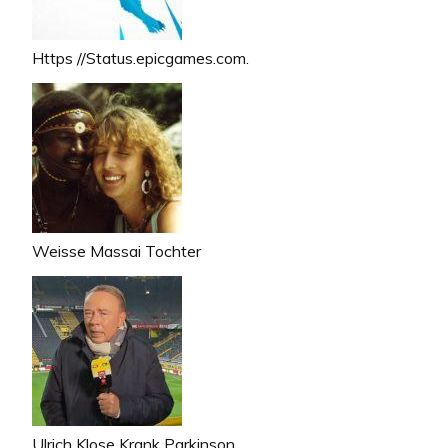
Https //Status.epicgames.com.
Weisse Massai Tochter
Ulrich Klose Krank Parkinson