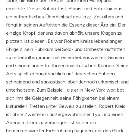
Jahre, die Mitte der 1980er Jahre ihren Höhepunkt
erreichte. Dieser Kabarettist, Pianist und Entertainer ist
ein authentisches Überbleibsel des Jazz-Zeitalters und
fängt in seinen Auftritten die Essenz dieser Ära ein. Der
einzige Knopf, der uns davon abhält, unsere Kragen zu
platzen, ist dieser! „Es war Robert Kreiss lebenslanger
Ehrgeiz, sein Publikum bei Solo- und Orchesterauftritten
zu unterhalten, immer mit einem liebenswerten Grinsen
und seinem unbestreitbaren musikalischen Können. Seine
Acts spielt er hauptsächlich auf deutschen Bühnen,
schneidend und sarkastisch, aber dennoch urkomisch und
unterhaltsam. Zum Beispiel , als er in New York war, bot
sich ihm die Gelegenheit, seine Fähigkeiten bei einem
kulturellen Treffen unter Beweis zu stellen. Robert Kreis
ist ohne Zweifel ein außergewöhnlicher Typ, und einen
Abend mit ihm zu verbringen, ist sicher ein
bemerkenswerter ExErfahrung für jeden, der das Glück