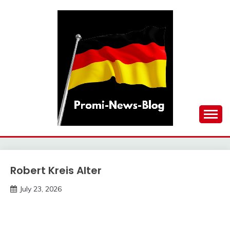
Skip
to
content
updates at one click
PROMI-NEWS-BLOG
Robert Kreis Alter
Trends
July 23, 2026
deutschermeme