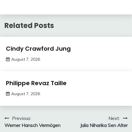
Related Posts
Trends
Cindy Crawford Jung
August 7, 2026
deutschermeme
Trends
Philippe Revaz Taille
August 7, 2026
Deustcher
Meme
Post
Previous:
Next:
Werner Hansch Vermögen
Julia Niharika Sen Alter
navigation