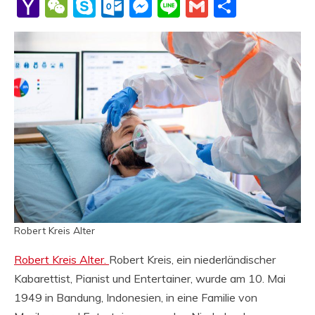
Li
Yahoo
WeChat
Skype
Outlook.com
Messenger
Line
Gmail
Share
Mail
Robert Kreis Alter
Robert Kreis Alter.
Robert Kreis, ein niederländischer
Kabarettist, Pianist und Entertainer, wurde am 10. Mai
1949 in Bandung, Indonesien, in eine Familie von