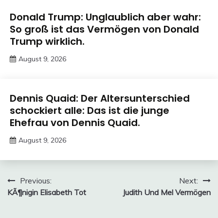
Trends
Donald Trump: Unglaublich aber wahr:
So groß ist das Vermögen von Donald
Trump wirklich.
August 9, 2026
Deustcher
Meme
Trends
Dennis Quaid: Der Altersunterschied
schockiert alle: Das ist die junge
Ehefrau von Dennis Quaid.
August 9, 2026
Deustcher
Meme
Post
Previous:
Next:
KÃ¶nigin Elisabeth Tot
Judith Und Mel Vermögen
navigation