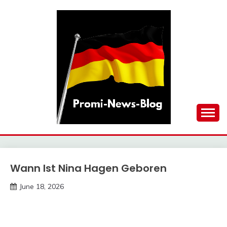
Skip
to
content
updates at one click
PROMI-NEWS-BLOG
Wann Ist Nina Hagen Geboren
Trends
June 18, 2026
deutschermeme