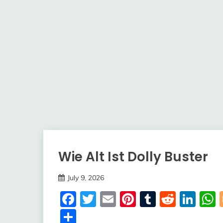
Wie Alt Ist Dolly Buster
Trends
July 9, 2026
deutschermeme
Facebook
Twitter
Email
Pinterest
Tumblr
Reddi
Lin
Share