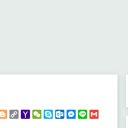
t
kedIn
WhatsApp
Blogger
Copy
Yahoo
WeChat
Skype
Outlook.com
Messenger
Line
Gmail
Link
Mail