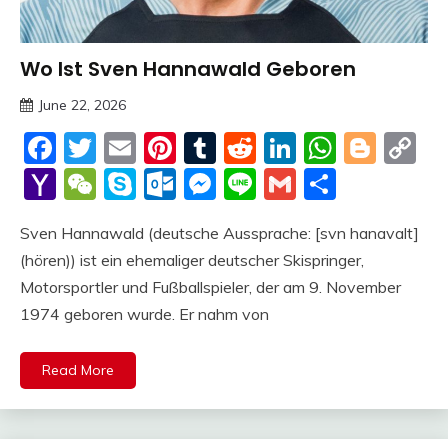
Wo Ist Sven Hannawald Geboren
Trends
June 22, 2026
deutschermeme
Facebook
Twitter
Email
Pinterest
Tumblr
Reddit
LinkedIn
Whats
Blog
C
Li
Yahoo
WeChat
Skype
Outlook.com
Messenger
Line
Gmail
Share
Mail
Sven Hannawald (deutsche Aussprache: [svn hanavalt]
(hören)) ist ein ehemaliger deutscher Skispringer,
Motorsportler und Fußballspieler, der am 9. November
1974 geboren wurde. Er nahm von
Read More