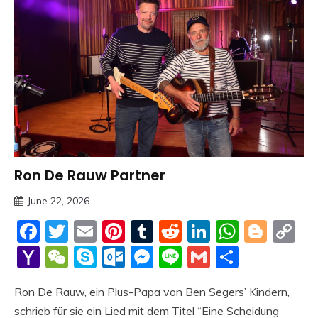
Ron De Rauw Partner
Trends
June 22, 2026
deutschermeme
Facebook
Twitter
Email
Pinterest
Tumblr
Reddit
LinkedIn
Whats
Blog
C
Li
Yahoo
WeChat
Skype
Outlook.com
Messenger
Line
Gmail
Share
Mail
Ron De Rauw, ein Plus-Papa von Ben Segers’ Kindern,
schrieb für sie ein Lied mit dem Titel “Eine Scheidung