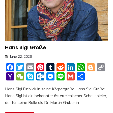
Hans Sigl Größe
Trends
June 22, 2026
Deustcher
Facebook
Twitter
Email
Pinterest
Tumblr
Reddit
LinkedIn
Whats
Blog
C
Meme
Li
Yahoo
WeChat
Skype
Outlook.com
Messenger
Line
Gmail
Share
Mail
Hans Sigl Einblick in seine Körpergröße Hans Sigl Größe:
Hans Sigl ist ein bekannter österreichischer Schauspieler,
der für seine Rolle als Dr. Martin Gruber in