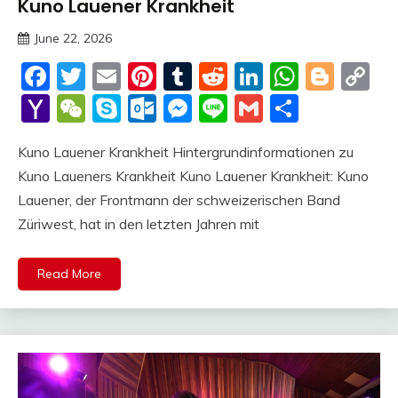
Kuno Lauener Krankheit
Trends
June 22, 2026
Deustcher
Facebook
Twitter
Email
Pinterest
Tumblr
Reddit
LinkedIn
Whats
Blog
C
Meme
Li
Yahoo
WeChat
Skype
Outlook.com
Messenger
Line
Gmail
Share
Mail
Kuno Lauener Krankheit Hintergrundinformationen zu
Kuno Laueners Krankheit Kuno Lauener Krankheit: Kuno
Lauener, der Frontmann der schweizerischen Band
Züriwest, hat in den letzten Jahren mit
Read More