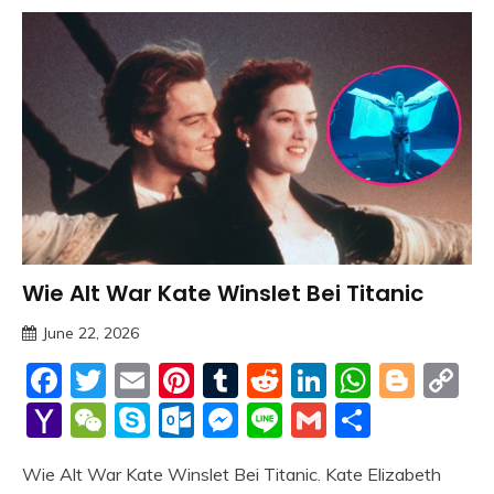
Wie Alt War Kate Winslet Bei Titanic
Trends
June 22, 2026
deutschermeme
Facebook
Twitter
Email
Pinterest
Tumblr
Reddit
LinkedIn
Whats
Blog
C
Li
Yahoo
WeChat
Skype
Outlook.com
Messenger
Line
Gmail
Share
Mail
Wie Alt War Kate Winslet Bei Titanic. Kate Elizabeth