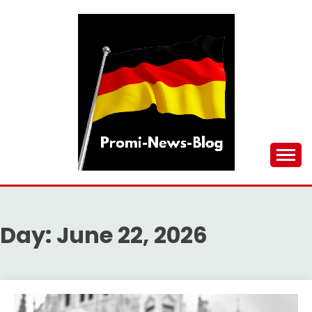
Skip
to
content
updates at one click
PROMI-NEWS-BLOG
Day:
June 22, 2026