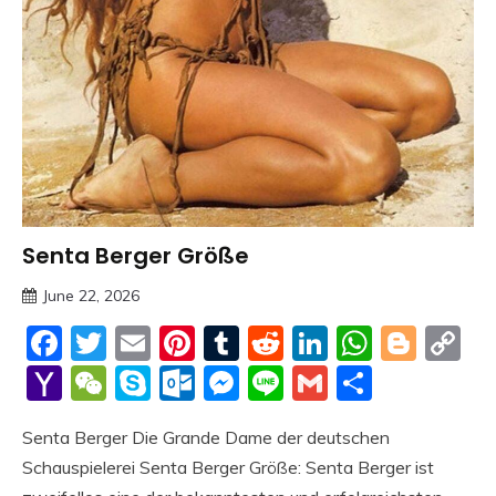
Senta Berger Größe
Trends
June 22, 2026
Deustcher
Facebook
Twitter
Email
Pinterest
Tumblr
Reddit
LinkedIn
Whats
Blog
C
Meme
Li
Yahoo
WeChat
Skype
Outlook.com
Messenger
Line
Gmail
Share
Mail
Senta Berger Die Grande Dame der deutschen
Schauspielerei Senta Berger Größe: Senta Berger ist