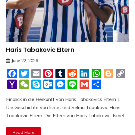
Haris Tabakovic Eltern
Trends
June 22, 2026
Deustcher
Facebook
Twitter
Email
Pinterest
Tumblr
Reddit
LinkedIn
Whats
Blog
C
Meme
Li
Yahoo
WeChat
Skype
Outlook.com
Messenger
Line
Gmail
Share
Mail
Einblick in die Herkunft von Haris Tabakovics Eltern 1.
Die Geschichte von Ismet und Selma Tabakovic Haris
Tabakovic Eltern: Die Eltern von Haris Tabakovic, Ismet
Read More