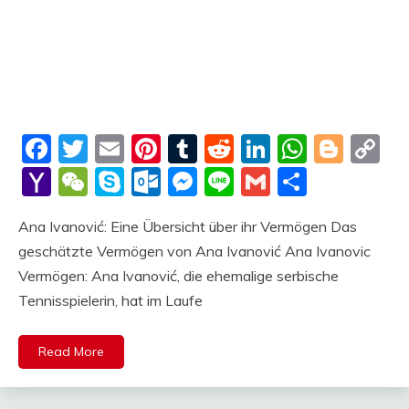
Facebook
Twitter
Email
Pinterest
Tumblr
Reddit
LinkedIn
Whats
Blog
C
Li
Yahoo
WeChat
Skype
Outlook.com
Messenger
Line
Gmail
Share
Mail
Ana Ivanović: Eine Übersicht über ihr Vermögen Das
geschätzte Vermögen von Ana Ivanović Ana Ivanovic
Vermögen: Ana Ivanović, die ehemalige serbische
Tennisspielerin, hat im Laufe
Read More