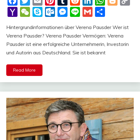
Facebook
Twitter
Email
Pinterest
Tumblr
Reddit
LinkedIn
Whats
Blog
C
Li
Yahoo
WeChat
Skype
Outlook.com
Messenger
Line
Gmail
Share
Mail
Hintergrundinformationen über Verena Pausder Wer ist
Verena Pausder? Verena Pausder Vermögen: Verena
Pausder ist eine erfolgreiche Unternehmerin, Investorin
und Autorin aus Deutschland. Sie ist bekannt
Read More