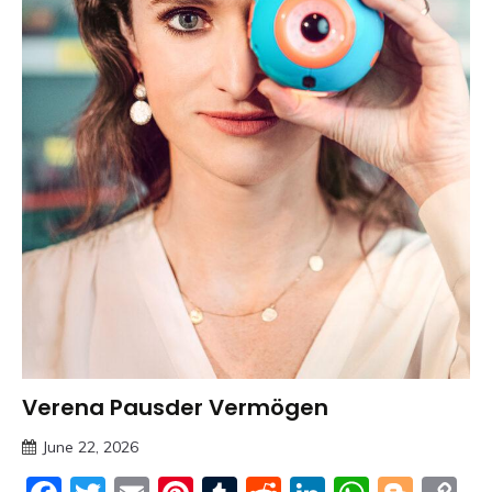
Verena Pausder Vermögen
Trends
June 22, 2026
Deustcher
Meme