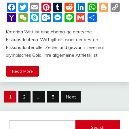
deutschermeme
Facebook
Twitter
Email
Pinterest
Tumblr
Reddit
LinkedIn
Whats
Blog
C
Li
Yahoo
WeChat
Skype
Outlook.com
Messenger
Line
Gmail
Share
Mail
Katarina Witt ist eine ehemalige deutsche
Eiskunstläuferin. Witt gilt als einer der besten
Eiskunstläufer aller Zeiten und gewann zweimal
olympisches Gold. Ihre allgemeine Athletik ist
Read More
Posts
1
2
…
5
Next
pagination
Search