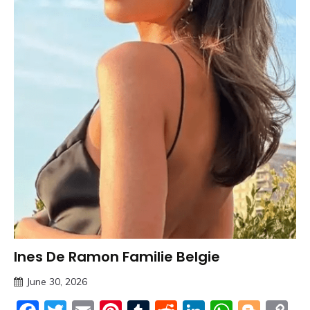
Ines De Ramon Familie Belgie
Trends
June 30, 2026
Deustcher
Meme