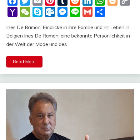
Facebook
Twitter
Email
Pinterest
Tumblr
Reddit
LinkedIn
Whats
Blog
C
Li
Yahoo
WeChat
Skype
Outlook.com
Messenger
Line
Gmail
Share
Mail
Ines De Ramon: Einblicke in ihre Familie und ihr Leben in
Belgien Ines De Ramon, eine bekannte Persönlichkeit in
der Welt der Mode und des
Read More