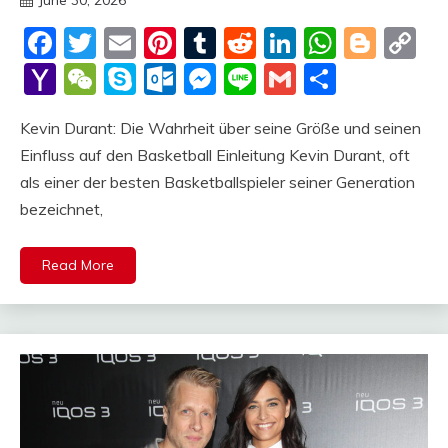
June 30, 2026
Deustcher
Facebook
Twitter
Email
Pinterest
Tumblr
Reddit
LinkedIn
Whats
Blog
C
Meme
Li
Yahoo
WeChat
Skype
Outlook.com
Messenger
Line
Gmail
Share
Mail
Kevin Durant: Die Wahrheit über seine Größe und seinen
Einfluss auf den Basketball Einleitung Kevin Durant, oft
als einer der besten Basketballspieler seiner Generation
bezeichnet,
Read More