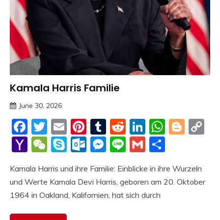
Kamala Harris Familie
Trends
June 30, 2026
Deustcher
Facebook
Twitter
Email
Pinterest
Tumblr
Reddit
LinkedIn
Whats
Blog
C
Meme
Li
Yahoo
WeChat
Skype
Outlook.com
Messenger
Line
Gmail
Share
Mail
Kamala Harris und ihre Familie: Einblicke in ihre Wurzeln
und Werte Kamala Devi Harris, geboren am 20. Oktober
1964 in Oakland, Kalifornien, hat sich durch