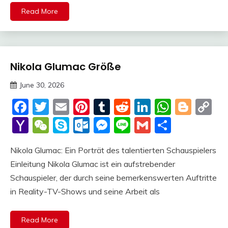
Read More
Nikola Glumac Größe
Trends
June 30, 2026
Deustcher
Facebook
Twitter
Email
Pinterest
Tumblr
Reddit
LinkedIn
Whats
Blog
C
Meme
Li
Yahoo
WeChat
Skype
Outlook.com
Messenger
Line
Gmail
Share
Mail
Nikola Glumac: Ein Porträt des talentierten Schauspielers
Einleitung Nikola Glumac ist ein aufstrebender
Schauspieler, der durch seine bemerkenswerten Auftritte
in Reality-TV-Shows und seine Arbeit als
Read More