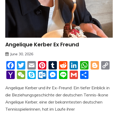
Angelique Kerber Ex Freund
Trends
June 30, 2026
Deustcher
Facebook
Twitter
Email
Pinterest
Tumblr
Reddit
LinkedIn
Whats
Blog
C
Meme
Li
Yahoo
WeChat
Skype
Outlook.com
Messenger
Line
Gmail
Share
Mail
Angelique Kerber und ihr Ex-Freund: Ein tiefer Einblick in
die Beziehungsgeschichte der deutschen Tennis-Ikone
Angelique Kerber, eine der bekanntesten deutschen
Tennisspielerinnen, hat im Laufe ihrer