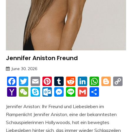
Jennifer Aniston Freund
Trends
June 30, 2026
Deustcher
Facebook
Twitter
Email
Pinterest
Tumblr
Reddit
LinkedIn
Whats
Blog
C
Meme
Li
Yahoo
WeChat
Skype
Outlook.com
Messenger
Line
Gmail
Share
Mail
Jennifer Aniston: Ihr Freund und Liebesleben im
Rampenlicht Jennifer Aniston, eine der bekanntesten
Schauspielerinnen Hollywoods, hat ein bewegtes
Liebesleben hinter sich, das immer wieder Schlagzeilen