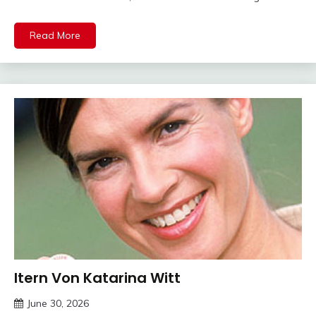
Read More
ltern Von Katarina Witt
Trends
June 30, 2026