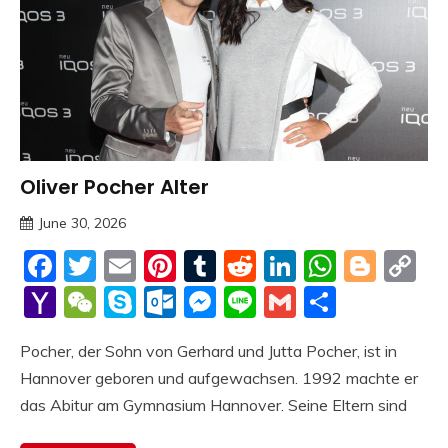
Oliver Pocher Alter
Trends
June 30, 2026
deutschermeme
Facebook
Twitter
Email
Pinterest
Tumblr
Reddit
LinkedIn
Whats
Blog
C
Li
Yahoo
WeChat
Skype
Outlook.com
Messenger
Line
Gmail
Share
Mail
Pocher, der Sohn von Gerhard und Jutta Pocher, ist in
Hannover geboren und aufgewachsen. 1992 machte er
das Abitur am Gymnasium Hannover. Seine Eltern sind