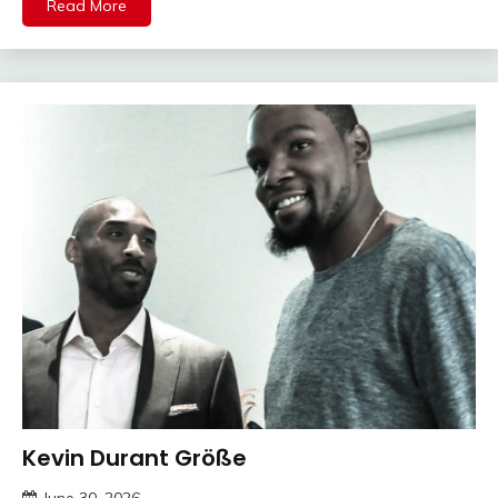
Read More
Kevin Durant Größe
Trends