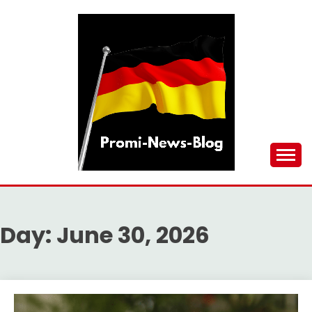
Skip
to
content
updates at one click
PROMI-NEWS-BLOG
Day:
June 30, 2026