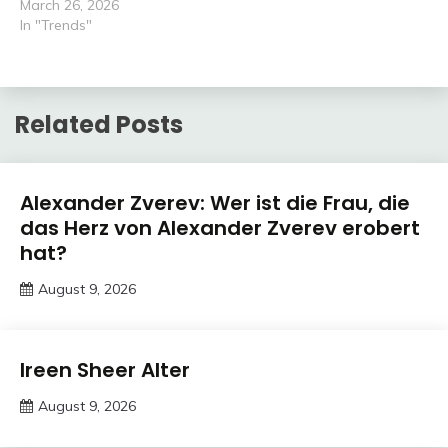
March 26, 2026
In "Trends"
Related Posts
Trends
Alexander Zverev: Wer ist die Frau, die
das Herz von Alexander Zverev erobert
hat?
August 9, 2026
Deustcher
Meme
Trends
Ireen Sheer Alter
August 9, 2026
Deustcher
Meme