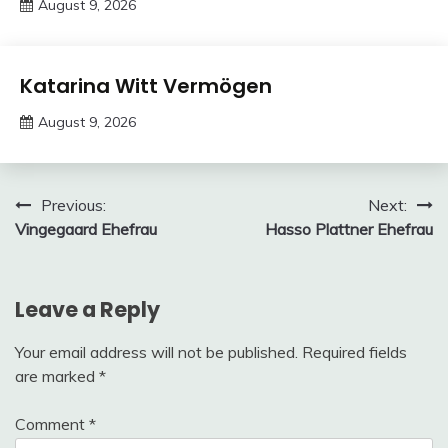
August 9, 2026
Deustcher
Meme
Trends
Katarina Witt Vermögen
August 9, 2026
Deustcher
Meme
Post
Previous:
Next:
Vingegaard Ehefrau
Hasso Plattner Ehefrau
navigation
Leave a Reply
Your email address will not be published.
Required fields
are marked
*
Comment
*