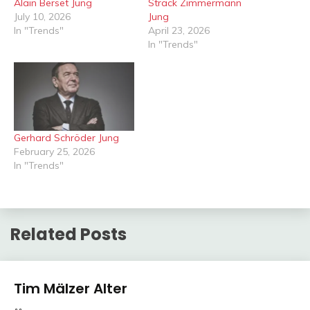
Alain Berset Jung
Strack Zimmermann
July 10, 2026
Jung
In "Trends"
April 23, 2026
In "Trends"
Gerhard Schröder Jung
February 25, 2026
In "Trends"
Related Posts
Trends
Tim Mälzer Alter