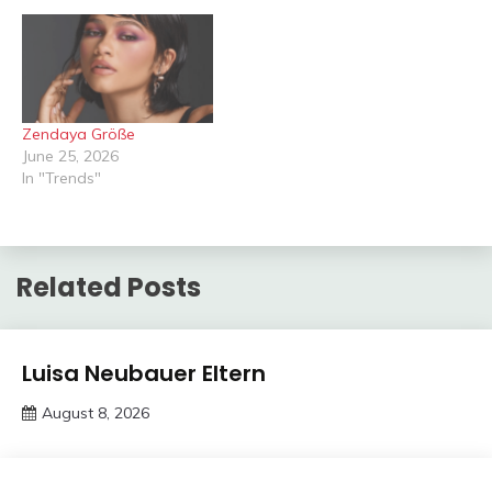
Zendaya Größe
June 25, 2026
In "Trends"
Related Posts
Trends
Luisa Neubauer Eltern
August 8, 2026
deutschermeme