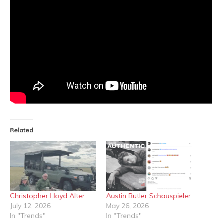
Related
Christopher Lloyd Alter
Austin Butler Schauspieler
July 12, 2026
May 26, 2026
In "Trends"
In "Trends"