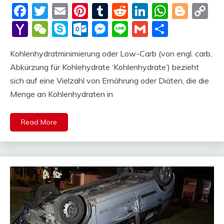
Facebook
Twitter
Email
Pinterest
Tumblr
Reddit
LinkedIn
Whats
Blog
C
Li
Yahoo
WeChat
Skype
Outlook.com
Messenger
Line
Gmail
Share
Mail
Kohlenhydratminimierung oder Low-Carb (von engl. carb,
Abkürzung für Kohlehydrate ‘Kohlenhydrate’) bezieht
sich auf eine Vielzahl von Ernährung oder Diäten, die die
Menge an Kohlenhydraten in
Read More