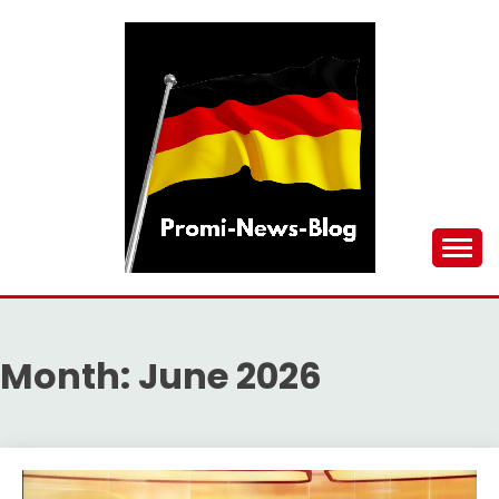
Skip
to
content
updates at one click
PROMI-NEWS-BLOG
Month:
June 2026