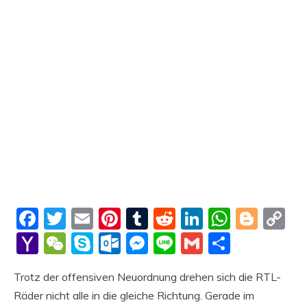
Facebook
Twitter
Email
Pinterest
Tumblr
Reddit
LinkedIn
Whats
Blog
C
Li
Yahoo
WeChat
Skype
Outlook.com
Messenger
Line
Gmail
Share
Mail
Trotz der offensiven Neuordnung drehen sich die RTL-
Räder nicht alle in die gleiche Richtung. Gerade im