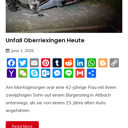
Unfall Oberriexingen Heute
Trends
June 1, 2026
deutschermeme
Facebook
Twitter
Email
Pinterest
Tumblr
Reddit
LinkedIn
Whats
Blog
C
Li
Yahoo
WeChat
Skype
Outlook.com
Messenger
Line
Gmail
Share
Mail
Am Montagmorgen war eine 42-jährige Frau mit ihrem
zweijährigen Sohn auf einem Bürgersteig in Altbach
unterwegs, als sie von einem 25 Jahre alten Auto
angefahren
Read More