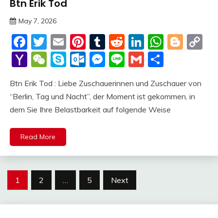
Btn Erik Tod
Trends
May 7, 2026
deutschermeme
Facebook
Twitter
Email
Pinterest
Tumblr
Reddit
LinkedIn
Whats
Blog
C
Li
Yahoo
WeChat
Skype
Outlook.com
Messenger
Line
Gmail
Share
Mail
Btn Erik Tod : Liebe Zuschauerinnen und Zuschauer von
“Berlin, Tag und Nacht”, der Moment ist gekommen, in
dem Sie Ihre Belastbarkeit auf folgende Weise
Read More
Posts
1
2
…
5
Next
pagination