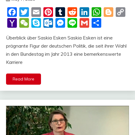
Deustcher
Facebook
Twitter
Email
Pinterest
Tumblr
Reddit
LinkedIn
Whats
Blog
C
Meme
Li
Yahoo
WeChat
Skype
Outlook.com
Messenger
Line
Gmail
Share
Mail
Überblick über Saskia Esken Saskia Esken ist eine
prägnante Figur der deutschen Politik, die seit ihrer Wahl
in den Bundestag im Jahr 2013 eine bemerkenswerte
Karriere
Read More