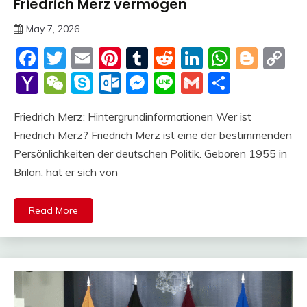
Friedrich Merz vermögen
Trends
May 7, 2026
Deustcher
Facebook
Twitter
Email
Pinterest
Tumblr
Reddit
LinkedIn
Whats
Blog
C
Meme
Li
Yahoo
WeChat
Skype
Outlook.com
Messenger
Line
Gmail
Share
Mail
Friedrich Merz: Hintergrundinformationen Wer ist
Friedrich Merz? Friedrich Merz ist eine der bestimmenden
Persönlichkeiten der deutschen Politik. Geboren 1955 in
Brilon, hat er sich von
Read More