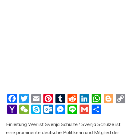
Facebook
Twitter
Email
Pinterest
Tumblr
Reddit
LinkedIn
Whats
Blog
C
Li
Yahoo
WeChat
Skype
Outlook.com
Messenger
Line
Gmail
Share
Mail
Einleitung Wer ist Svenja Schulze? Svenja Schulze ist
eine prominente deutsche Politikerin und Mitglied der