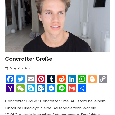
Concrafter Größe
Trends
May 7, 2026
deutschermeme
Facebook
Twitter
Email
Pinterest
Tumblr
Reddit
LinkedIn
Whats
Blog
C
Li
Yahoo
WeChat
Skype
Outlook.com
Messenger
Line
Gmail
Share
Mail
Concrafter Größe : Concrafter Size, 40, starb bei einem
Unfall im Himalaya. Seine Reisebegleiterin war die
“DOK”-Autorin Jacqueline Schwerzmann. Das Video