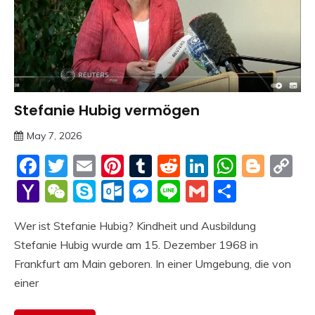
Stefanie Hubig vermögen
Trends
May 7, 2026
Deustcher
Facebook
Twitter
Email
Pinterest
Tumblr
Reddit
LinkedIn
Whats
Blog
C
Meme
Li
Yahoo
WeChat
Skype
Outlook.com
Messenger
Line
Gmail
Share
Mail
Wer ist Stefanie Hubig? Kindheit und Ausbildung
Stefanie Hubig wurde am 15. Dezember 1968 in
Frankfurt am Main geboren. In einer Umgebung, die von
einer