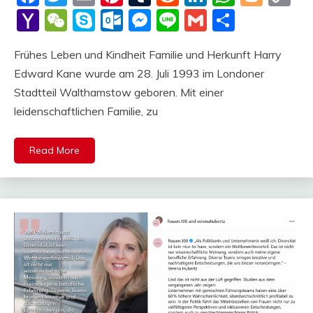
Li
Yahoo
WeChat
Skype
Outlook.com
Messenger
Line
Gmail
Share
Mail
Frühes Leben und Kindheit Familie und Herkunft Harry
Edward Kane wurde am 28. Juli 1993 im Londoner
Stadtteil Walthamstow geboren. Mit einer
leidenschaftlichen Familie, zu
Read More