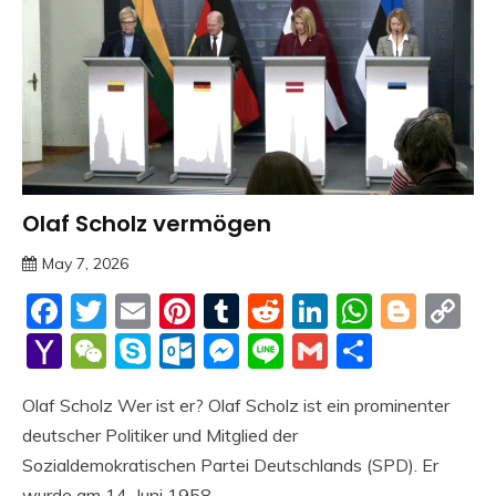
Olaf Scholz vermögen
Trends
May 7, 2026
Deustcher
Facebook
Twitter
Email
Pinterest
Tumblr
Reddit
LinkedIn
Whats
Blog
C
Meme
Li
Yahoo
WeChat
Skype
Outlook.com
Messenger
Line
Gmail
Share
Mail
Olaf Scholz Wer ist er? Olaf Scholz ist ein prominenter
deutscher Politiker und Mitglied der
Sozialdemokratischen Partei Deutschlands (SPD). Er
wurde am 14. Juni 1958