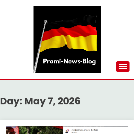
Skip
to
content
updates at one click
PROMI-NEWS-BLOG
Day:
May 7, 2026