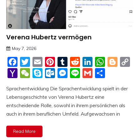
Verena Hubertz vermögen
Trends
May 7, 2026
Deustcher
Facebook
Twitter
Email
Pinterest
Tumblr
Reddit
LinkedIn
Whats
Blog
C
Meme
Li
Yahoo
WeChat
Skype
Outlook.com
Messenger
Line
Gmail
Share
Mail
Sprachentwicklung Die Sprachentwicklung spielt in der
Lebensgeschichte von Verena Hubertz eine
entscheidende Rolle, sowohl in ihrem persönlichen als
auch in ihrem beruflichen Umfeld. Aufgewachsen in
Read More