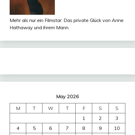
Mehr als nur ein Filmstar: Das private Glück von Anne
Hathaway und ihrem Mann.
May 2026
M
T
W
T
F
S
S
1
2
3
4
5
6
7
8
9
10