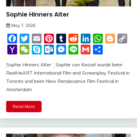
Sophie Hinners Alter
Trends
May 7, 2026
deutschermeme
Facebook
Twitter
Email
Pinterest
Tumblr
Reddit
LinkedIn
Whats
Blog
C
Li
Yahoo
WeChat
Skype
Outlook.com
Messenger
Line
Gmail
Share
Mail
Sophie Hinners Alter : Sophie von Kessel wurde beim
ReelHeART International Film and Screenplay Festival in
Toronto und beim New Renaissance Film Festival in
Amsterdam
Read More