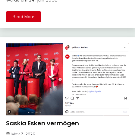
Read More
Saskia Esken vermögen
Trends
May 7, 2026