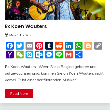
Ex Koen Wauters
Trends
May 13, 2026
deutschermeme
Facebook
Twitter
Email
Pinterest
Tumblr
Reddit
LinkedIn
Whats
Blog
C
Li
Yahoo
WeChat
Skype
Outlook.com
Messenger
Line
Gmail
Share
Mail
Ex Koen Wauters : Wenn Sie in Belgien geboren und
aufgewachsen sind, kommen Sie an Koen Wauters nicht
vorbei. Er ist einer der führenden Musiker,
Read More