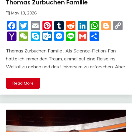
Thomas Zurbuchen Familie
Trends
May 13, 2026
deutschermeme
Facebook
Twitter
Email
Pinterest
Tumblr
Reddit
LinkedIn
Whats
Blog
C
Li
Yahoo
WeChat
Skype
Outlook.com
Messenger
Line
Gmail
Share
Mail
Thomas Zurbuchen Familie : Als Science-Fiction-Fan
hatte ich immer den Traum, einmal auf eine Reise ins
Weltall zu gehen und das Universum zu erforschen. Aber
Read More