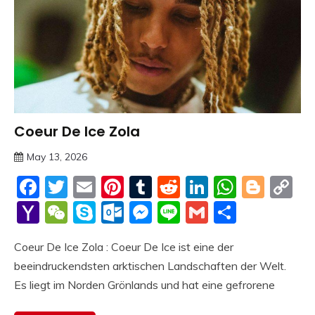
Coeur De Ice Zola
Trends
May 13, 2026
deutschermeme
Facebook
Twitter
Email
Pinterest
Tumblr
Reddit
LinkedIn
Whats
Blog
C
Li
Yahoo
WeChat
Skype
Outlook.com
Messenger
Line
Gmail
Share
Mail
Coeur De Ice Zola : Coeur De Ice ist eine der
beeindruckendsten arktischen Landschaften der Welt.
Es liegt im Norden Grönlands und hat eine gefrorene