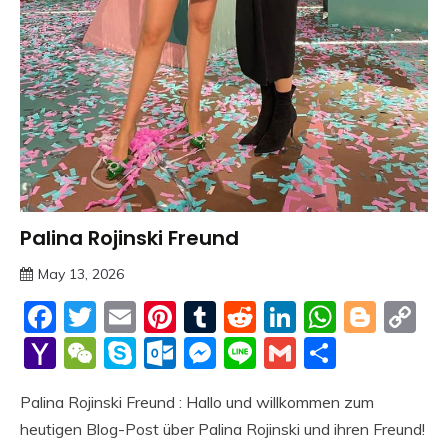
Palina Rojinski Freund
Trends
May 13, 2026
deutschermeme
Facebook
Twitter
Email
Pinterest
Tumblr
Reddit
LinkedIn
Whats
Blog
C
Li
Yahoo
WeChat
Skype
Outlook.com
Messenger
Line
Gmail
Share
Mail
Palina Rojinski Freund : Hallo und willkommen zum
heutigen Blog-Post über Palina Rojinski und ihren Freund!