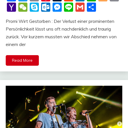
Li
Yahoo
WeChat
Skype
Outlook.com
Messenger
Line
Gmail
Share
Mail
Promi Wirt Gestorben : Der Verlust einer prominenten
Persönlichkeit lässt uns oft nachdenklich und traurig
zurück. Vor kurzem mussten wir Abschied nehmen von
einem der
Read More