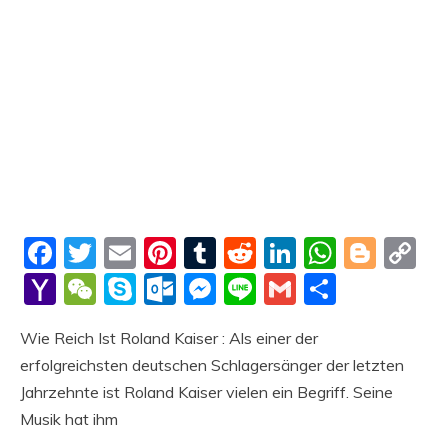
Facebook
Twitter
Email
Pinterest
Tumblr
Reddit
LinkedIn
Whats
Blog
C
Li
Yahoo
WeChat
Skype
Outlook.com
Messenger
Line
Gmail
Share
Mail
Wie Reich Ist Roland Kaiser : Als einer der
erfolgreichsten deutschen Schlagersänger der letzten
Jahrzehnte ist Roland Kaiser vielen ein Begriff. Seine
Musik hat ihm