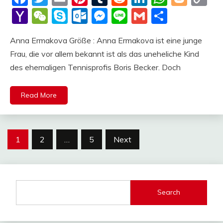
Li
Yahoo
WeChat
Skype
Outlook.com
Messenger
Line
Gmail
Share
Mail
Anna Ermakova Größe : Anna Ermakova ist eine junge
Frau, die vor allem bekannt ist als das uneheliche Kind
des ehemaligen Tennisprofis Boris Becker. Doch
Read More
Posts
1
2
…
5
Next
pagination
Search