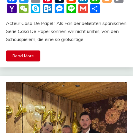
Li
Yahoo
WeChat
Skype
Outlook.com
Messenger
Line
Gmail
Share
Mail
Acteur Casa De Papel : Als Fan der beliebten spanischen
Serie Casa De Papel können wir nicht umhin, von den
Schauspielern, die eine so großartige
Read More