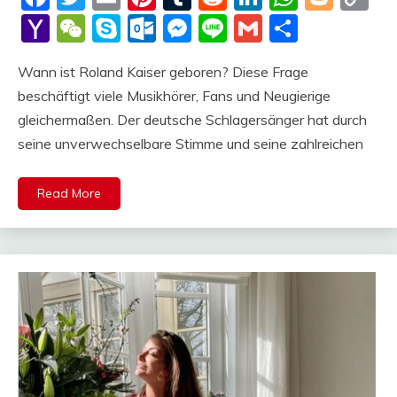
Li
Yahoo
WeChat
Skype
Outlook.com
Messenger
Line
Gmail
Share
Mail
Wann ist Roland Kaiser geboren? Diese Frage
beschäftigt viele Musikhörer, Fans und Neugierige
gleichermaßen. Der deutsche Schlagersänger hat durch
seine unverwechselbare Stimme und seine zahlreichen
Read More