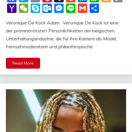
Li
Yahoo
WeChat
Skype
Outlook.com
Messenger
Line
Gmail
Share
Mail
Veronique De Kock Adam : Veronique De Kock ist eine
der prominentesten Persönlichkeiten der belgischen
Unterhaltungsindustrie, die für ihre Karriere als Model,
Fernsehmoderatorin und philanthropische
Read More