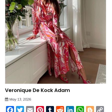
Veronique De Kock Adam
Trends
May 13, 2026
deutschermeme
Facebook
Twitter
Email
Pinterest
Tumblr
Reddit
LinkedIn
Whats
Blog
C