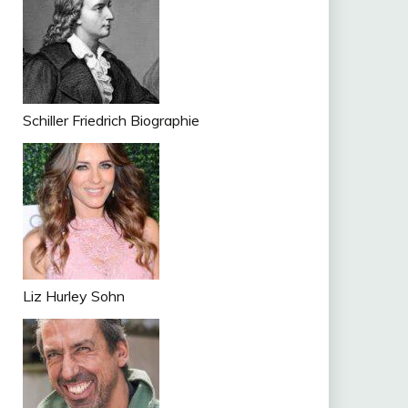
Schiller Friedrich Biographie
n
tsApp
Liz Hurley Sohn
om
ger