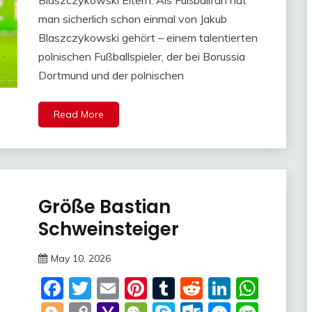
man sicherlich schon einmal von Jakub
Blaszczykowski gehört – einem talentierten
polnischen Fußballspieler, der bei Borussia
Dortmund und der polnischen
Read More
Größe Bastian
Trends
Schweinsteiger
May 10, 2026
Deustcher
Facebook
Twitter
Email
Pinterest
Tumblr
Reddit
LinkedI
Wha
Meme