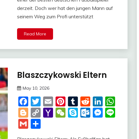
derzeit. Doch wer hat den jungen Mann auf
seinem Weg zum Profi unterstützt
Read More
Blaszczykowski Eltern
Trends
May 10, 2026
Deustcher
Facebook
Twitter
Email
Pinterest
Tumblr
Reddit
LinkedI
Wha
Meme
Blogger
Copy
Yahoo
WeChat
Skype
Outlook.c
Messen
Line
Link
Mail
Gmail
Share
Blaszczykowski Eltern: Als Fußballfan hat