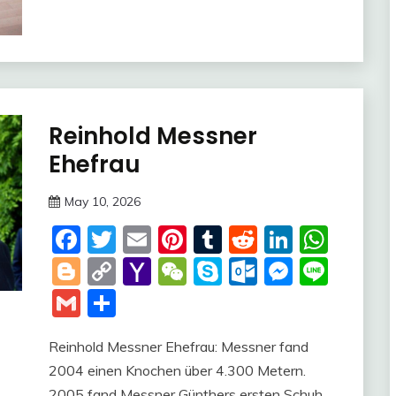
Reinhold Messner
Trends
Ehefrau
May 10, 2026
deutschermeme
Facebook
Twitter
Email
Pinterest
Tumblr
Reddit
LinkedI
Wha
Blogger
Copy
Yahoo
WeChat
Skype
Outlook.c
Messen
Line
Link
Mail
Gmail
Share
Reinhold Messner Ehefrau: Messner fand
2004 einen Knochen über 4.300 Metern.
2005 fand Messner Günthers ersten Schuh