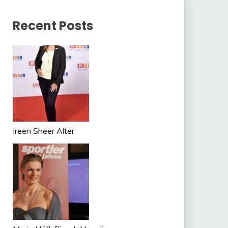
Recent Posts
Ireen Sheer Alter
n
tsApp
om
ger