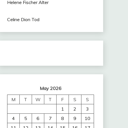
om
ger
Helene Fischer Alter
Celine Dion Tod
May 2026
M
T
W
T
F
S
S
1
2
3
4
5
6
7
8
9
10
11
12
13
14
15
16
17