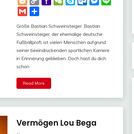
Blogger
Copy
Yahoo
WeChat
Skype
Outlook.c
Messen
Line
Link
Mail
Gmail
Share
Größe Bastian Schweinsteiger: Bastian
Schweinsteiger, der ehemalige deutsche
Fußballprofi, ist vielen Menschen aufgrund
seiner beeindruckenden sportlichen Karriere
in Erinnerung geblieben. Doch hast du dich
schon
Read More
Vermögen Lou Bega
Trends