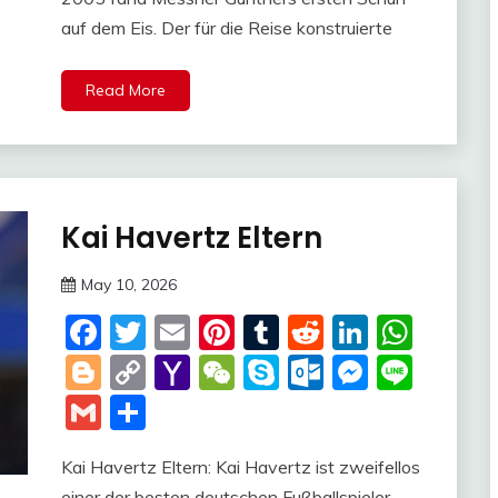
auf dem Eis. Der für die Reise konstruierte
Read More
Kai Havertz Eltern
Trends
May 10, 2026
Deustcher
Facebook
Twitter
Email
Pinterest
Tumblr
Reddit
LinkedI
Wha
Meme
Blogger
Copy
Yahoo
WeChat
Skype
Outlook.c
Messen
Line
Link
Mail
Gmail
Share
Kai Havertz Eltern: Kai Havertz ist zweifellos
einer der besten deutschen Fußballspieler