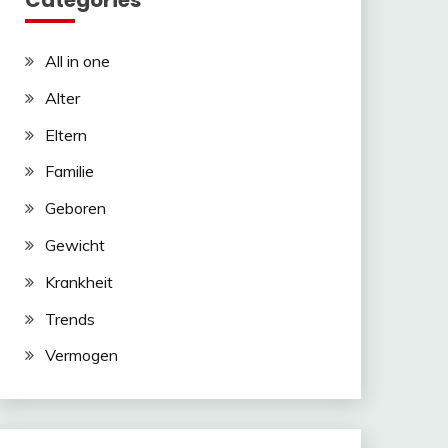
Categories
n
tsApp
All in one
om
ger
Alter
Eltern
Familie
Geboren
Gewicht
Krankheit
Trends
Vermogen