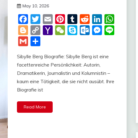
May 10, 2026
Deustcher
Facebook
Twitter
Email
Pinterest
Tumblr
Reddit
LinkedI
Wha
Meme
Blogger
Copy
Yahoo
WeChat
Skype
Outlook.c
Messen
Line
Link
Mail
Gmail
Share
Sibylle Berg Biografie: Sibylle Berg ist eine
facettenreiche Persönlichkeit: Autorin,
Dramatikerin, Journalistin und Kolumnistin –
kaum eine Tätigkeit, die sie nicht ausübt. Ihre
Biografie ist
Read More