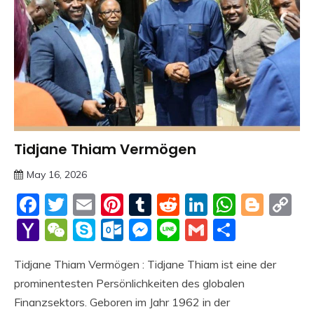
Tidjane Thiam Vermögen
Trends
May 16, 2026
deutschermeme
Facebook
Twitter
Email
Pinterest
Tumblr
Reddit
LinkedIn
Whats
Blog
C
Li
Yahoo
WeChat
Skype
Outlook.com
Messenger
Line
Gmail
Share
Mail
Tidjane Thiam Vermögen : Tidjane Thiam ist eine der
prominentesten Persönlichkeiten des globalen
Finanzsektors. Geboren im Jahr 1962 in der