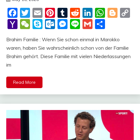
deutschermeme
Facebook
Twitter
Email
Pinterest
Tumblr
Reddit
LinkedIn
Whats
Blog
C
Li
Yahoo
WeChat
Skype
Outlook.com
Messenger
Line
Gmail
Share
Mail
Brahim Familie : Wenn Sie schon einmal in Marokko
waren, haben Sie wahrscheinlich schon von der Familie
Brahim gehört. Diese Familie mit vielen Niederlassungen
im
Read More