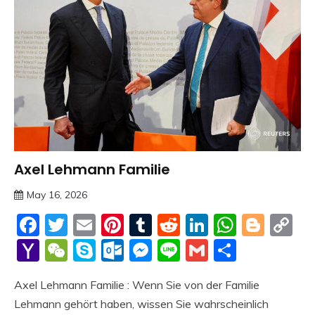
Axel Lehmann Familie
Trends
May 16, 2026
deutschermeme
Facebook
Twitter
Email
Pinterest
Tumblr
Reddit
LinkedIn
Whats
Blog
C
Li
Yahoo
WeChat
Skype
Outlook.com
Messenger
Line
Gmail
Share
Mail
Axel Lehmann Familie : Wenn Sie von der Familie
Lehmann gehört haben, wissen Sie wahrscheinlich