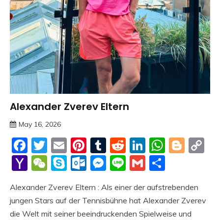
Alexander Zverev Eltern
Trends
May 16, 2026
deutschermeme
Facebook
Twitter
Email
Pinterest
Tumblr
Reddit
LinkedIn
Whats
Blog
C
Li
Yahoo
WeChat
Skype
Outlook.com
Messenger
Line
Gmail
Share
Mail
Alexander Zverev Eltern : Als einer der aufstrebenden
jungen Stars auf der Tennisbühne hat Alexander Zverev
die Welt mit seiner beeindruckenden Spielweise und