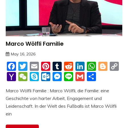
Marco Wölfli Familie
Trends
May 16, 2026
deutschermeme
Facebook
Twitter
Email
Pinterest
Tumblr
Reddit
LinkedIn
Whats
Blog
C
Li
Yahoo
WeChat
Skype
Outlook.com
Messenger
Line
Gmail
Share
Mail
Marco Wölfli Familie : Marco Wölfli, die Familie: eine
Geschichte von harter Arbeit, Engagement und
Leidenschaft. In der Welt des Fußballs ist Marco Wölfli
ein