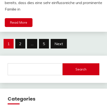
bereits, dass dies eine sehr einflussreiche und prominente
Familie in
Read More
Posts
1
2
…
5
Next
pagination
Search
Categories