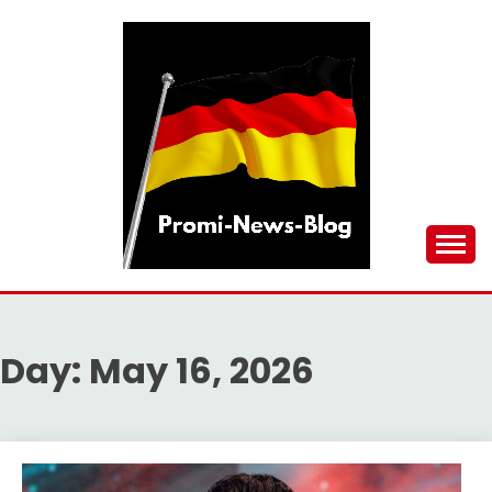
Skip
to
content
updates at one click
PROMI-NEWS-BLOG
Day:
May 16, 2026