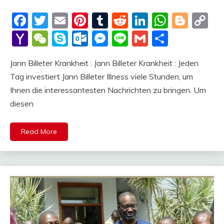
Facebook
Twitter
Email
Pinterest
Tumblr
Reddit
LinkedIn
Whats
Blog
C
Li
Yahoo
WeChat
Skype
Outlook.com
Messenger
Line
Gmail
Share
Mail
Jann Billeter Krankheit : Jann Billeter Krankheit : Jeden
Tag investiert Jann Billeter Illness viele Stunden, um
Ihnen die interessantesten Nachrichten zu bringen. Um
diesen
Read More