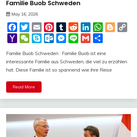
Familie Buob Schweden
Trends
May 16, 2026
deutschermeme
Facebook
Twitter
Email
Pinterest
Tumblr
Reddit
LinkedIn
Whats
Blog
C
Li
Yahoo
WeChat
Skype
Outlook.com
Messenger
Line
Gmail
Share
Mail
Familie Buob Schweden : Familie Buob ist eine
interessante Familie aus Schweden, die viel zu erzählen
hat. Diese Familie ist so spannend wie ihre Reise
Read More