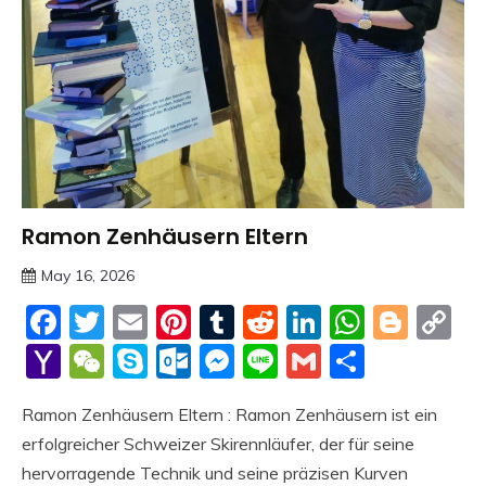
Ramon Zenhäusern Eltern
Trends
May 16, 2026
deutschermeme
Facebook
Twitter
Email
Pinterest
Tumblr
Reddit
LinkedIn
Whats
Blog
C
Li
Yahoo
WeChat
Skype
Outlook.com
Messenger
Line
Gmail
Share
Mail
Ramon Zenhäusern Eltern : Ramon Zenhäusern ist ein
erfolgreicher Schweizer Skirennläufer, der für seine
hervorragende Technik und seine präzisen Kurven