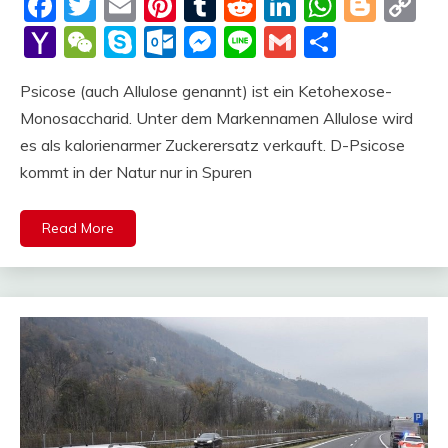
Facebook
Twitter
Email
Pinterest
Tumblr
Reddit
LinkedIn
Whats
Blog
C
Li
Yahoo
WeChat
Skype
Outlook.com
Messenger
Line
Gmail
Share
Mail
Psicose (auch Allulose genannt) ist ein Ketohexose-
Monosaccharid. Unter dem Markennamen Allulose wird
es als kalorienarmer Zuckerersatz verkauft. D-Psicose
kommt in der Natur nur in Spuren
Read More