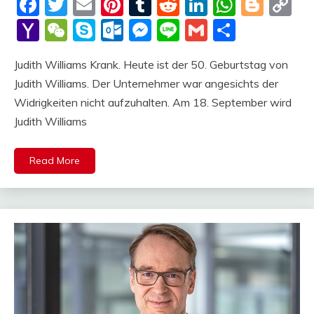
Facebook
Twitter
Email
Pinterest
Tumblr
Reddit
LinkedIn
Whats
Blog
C
Li
Yahoo
WeChat
Skype
Outlook.com
Messenger
Line
Gmail
Share
Mail
Judith Williams Krank. Heute ist der 50. Geburtstag von
Judith Williams. Der Unternehmer war angesichts der
Widrigkeiten nicht aufzuhalten. Am 18. September wird
Judith Williams
Read More