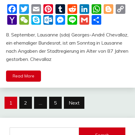
deutschermeme
Facebook
Twitter
Email
Pinterest
Tumblr
Reddit
LinkedIn
Whats
Blog
C
Li
Yahoo
WeChat
Skype
Outlook.com
Messenger
Line
Gmail
Share
Mail
8. September, Lausanne (sda) Georges-André Chevallaz,
ein ehemaliger Bundesrat, ist am Sonntag in Lausanne
nach Angaben der Stadtregierung im Alter von 87 Jahren
gestorben. Chevallaz
Read More
Posts
1
2
…
5
Next
pagination
Search