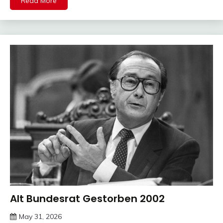
Read More
Alt Bundesrat Gestorben 2002
Trends
May 31, 2026