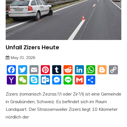
Unfall Zizers Heute
Trends
May 31, 2026
deutschermeme
Facebook
Twitter
Email
Pinterest
Tumblr
Reddit
LinkedIn
Whats
Blog
C
Li
Yahoo
WeChat
Skype
Outlook.com
Messenger
Line
Gmail
Share
Mail
Zizers (romanisch Zezras?/I oder Zir?/I) ist eine Gemeinde
in Graubünden, Schweiz. Es befindet sich im Raum
Landquart. Der Strassenweiler Zizers liegt 10 Kilometer
nördlich der