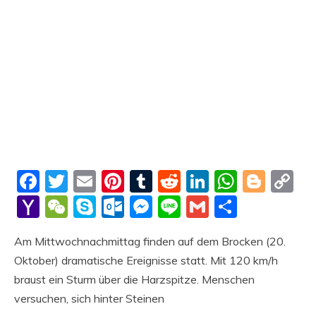
Facebook
Twitter
Email
Pinterest
Tumblr
Reddit
LinkedIn
Whats
Blog
C
Li
Yahoo
WeChat
Skype
Outlook.com
Messenger
Line
Gmail
Share
Mail
Am Mittwochnachmittag finden auf dem Brocken (20.
Oktober) dramatische Ereignisse statt. Mit 120 km/h
braust ein Sturm über die Harzspitze. Menschen
versuchen, sich hinter Steinen