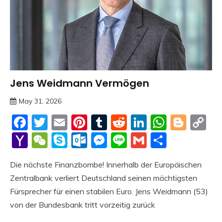
Jens Weidmann Vermögen
Trends
May 31, 2026
deutschermeme
Facebook
Twitter
Email
Pinterest
Tumblr
Reddit
LinkedIn
Whats
Blog
C
Li
Yahoo
WeChat
Skype
Outlook.com
Messenger
Line
Gmail
Share
Mail
Die nächste Finanzbombe! Innerhalb der Europäischen
Zentralbank verliert Deutschland seinen mächtigsten
Fürsprecher für einen stabilen Euro. Jens Weidmann (53)
von der Bundesbank tritt vorzeitig zurück