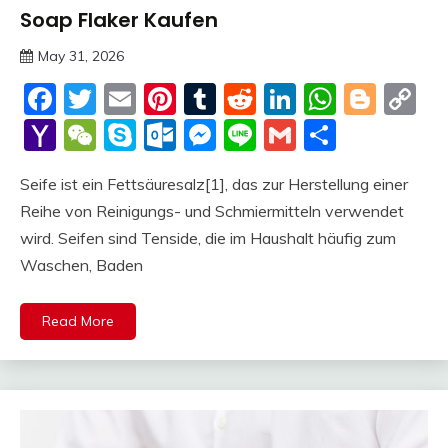
Soap Flaker Kaufen
Trends
May 31, 2026
deutschermeme
Facebook
Twitter
Email
Pinterest
Tumblr
Reddit
LinkedIn
Whats
Blog
C
Li
Yahoo
WeChat
Skype
Outlook.com
Messenger
Line
Gmail
Share
Mail
Seife ist ein Fettsäuresalz[1], das zur Herstellung einer
Reihe von Reinigungs- und Schmiermitteln verwendet
wird. Seifen sind Tenside, die im Haushalt häufig zum
Waschen, Baden
Read More