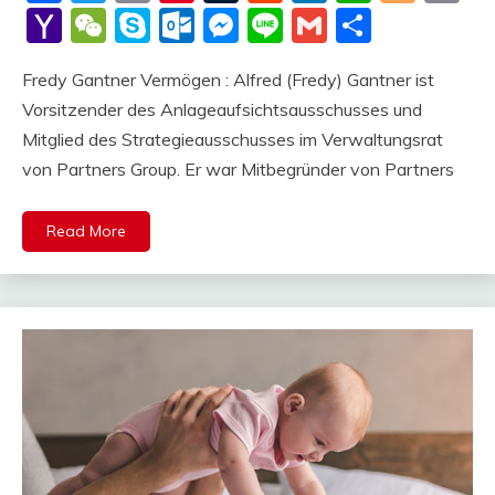
Li
Yahoo
WeChat
Skype
Outlook.com
Messenger
Line
Gmail
Share
Mail
Fredy Gantner Vermögen : Alfred (Fredy) Gantner ist
Vorsitzender des Anlageaufsichtsausschusses und
Mitglied des Strategieausschusses im Verwaltungsrat
von Partners Group. Er war Mitbegründer von Partners
Read More