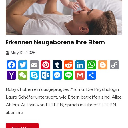
Erkennen Neugeborene Ihre Eltern
Trends
May 31, 2026
deutschermeme
Facebook
Twitter
Email
Pinterest
Tumblr
Reddit
LinkedIn
Whats
Blog
C
Li
Yahoo
WeChat
Skype
Outlook.com
Messenger
Line
Gmail
Share
Mail
Babys haben ein ausgeprägtes Aroma. Die Psychologin
Laura Schäfer untersucht, wie Eltern betroffen sind. Alice
Ahlers, Autorin von ELTERN, sprach mit ihren ELTERN
über ihre