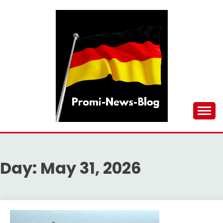
Skip
to
content
updates at one click
PROMI-NEWS-BLOG
Day:
May 31, 2026