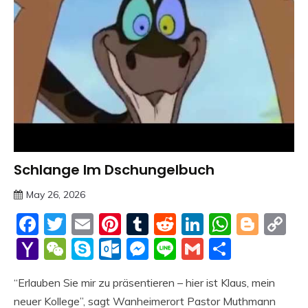
Schlange Im Dschungelbuch
Trends
May 26, 2026
deutschermeme
Facebook
Twitter
Email
Pinterest
Tumblr
Reddit
LinkedIn
Whats
Blog
C
Li
Yahoo
WeChat
Skype
Outlook.com
Messenger
Line
Gmail
Share
Mail
“Erlauben Sie mir zu präsentieren – hier ist Klaus, mein
neuer Kollege”, sagt Wanheimerort Pastor Muthmann