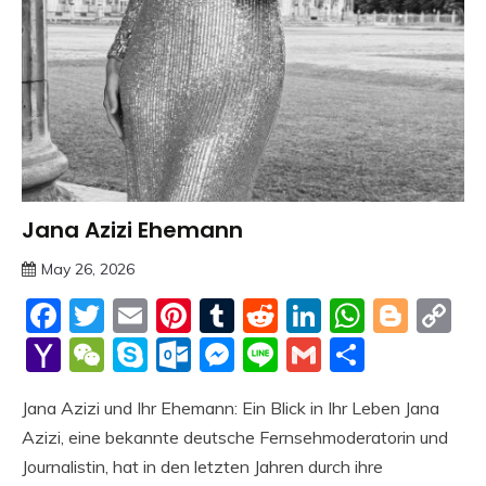
Jana Azizi Ehemann
Trends
May 26, 2026
Deustcher
Facebook
Twitter
Email
Pinterest
Tumblr
Reddit
LinkedIn
Whats
Blog
C
Meme
Li
Yahoo
WeChat
Skype
Outlook.com
Messenger
Line
Gmail
Share
Mail
Jana Azizi und Ihr Ehemann: Ein Blick in Ihr Leben Jana
Azizi, eine bekannte deutsche Fernsehmoderatorin und
Journalistin, hat in den letzten Jahren durch ihre