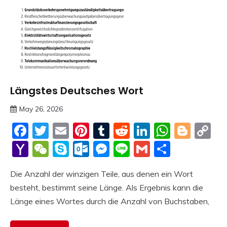
Längstes Deutsches Wort
Trends
May 26, 2026
deutschermeme
Facebook
Twitter
Email
Pinterest
Tumblr
Reddit
LinkedIn
Whats
Blog
C
Li
Yahoo
WeChat
Skype
Outlook.com
Messenger
Line
Gmail
Share
Mail
Die Anzahl der winzigen Teile, aus denen ein Wort
besteht, bestimmt seine Länge. Als Ergebnis kann die
Länge eines Wortes durch die Anzahl von Buchstaben,