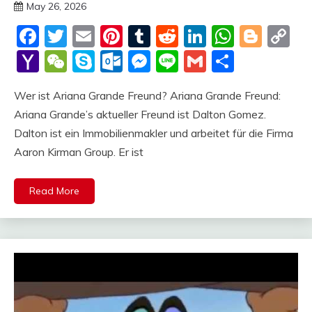
May 26, 2026
deutschermeme
Facebook
Twitter
Email
Pinterest
Tumblr
Reddit
LinkedIn
Whats
Blog
C
Li
Yahoo
WeChat
Skype
Outlook.com
Messenger
Line
Gmail
Share
Mail
Wer ist Ariana Grande Freund? Ariana Grande Freund:
Ariana Grande’s aktueller Freund ist Dalton Gomez.
Dalton ist ein Immobilienmakler und arbeitet für die Firma
Aaron Kirman Group. Er ist
Read More