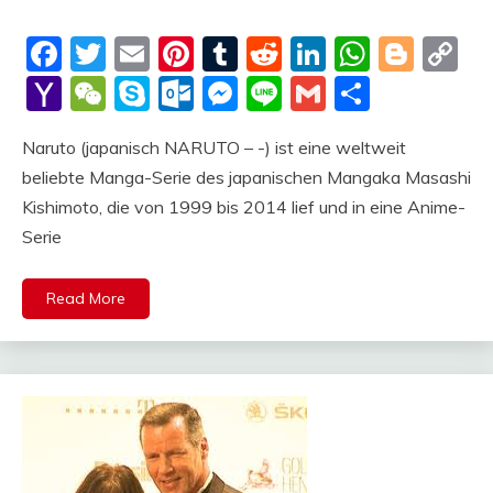
Facebook
Twitter
Email
Pinterest
Tumblr
Reddit
LinkedIn
Whats
Blog
C
Li
Yahoo
WeChat
Skype
Outlook.com
Messenger
Line
Gmail
Share
Mail
Naruto (japanisch NARUTO – -) ist eine weltweit
beliebte Manga-Serie des japanischen Mangaka Masashi
Kishimoto, die von 1999 bis 2014 lief und in eine Anime-
Serie
Read More