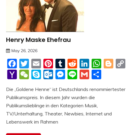
Henry Maske Ehefrau
Trends
May 26, 2026
deutschermeme
Facebook
Twitter
Email
Pinterest
Tumblr
Reddit
LinkedIn
Whats
Blog
C
Li
Yahoo
WeChat
Skype
Outlook.com
Messenger
Line
Gmail
Share
Mail
Die „Goldene Henne“ ist Deutschlands renommiertester
Publikumspreis. In diesem Jahr wurden die
Publikumslieblinge in den Kategorien Musik,
TV/Unterhaltung, Theater, Newbies, Internet und
Lebenswerk im Rahmen