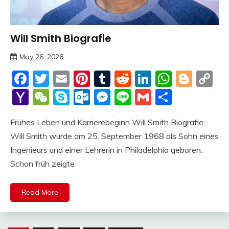
Will Smith Biografie
Trends
May 26, 2026
deutschermeme
Facebook
Twitter
Email
Pinterest
Tumblr
Reddit
LinkedIn
Whats
Blog
C
Li
Yahoo
WeChat
Skype
Outlook.com
Messenger
Line
Gmail
Share
Mail
Frühes Leben und Karrierebeginn Will Smith Biografie:
Will Smith wurde am 25. September 1968 als Sohn eines
Ingenieurs und einer Lehrerin in Philadelphia geboren.
Schon früh zeigte
Read More