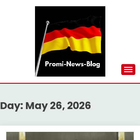
Skip
to
content
updates at one click
PROMI-NEWS-BLOG
Day:
May 26, 2026