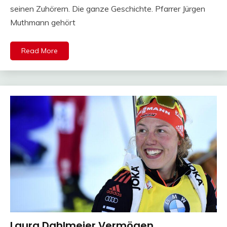
seinen Zuhörern. Die ganze Geschichte. Pfarrer Jürgen
Muthmann gehört
Read More
Laura Dahlmeier Vermögen
Trends