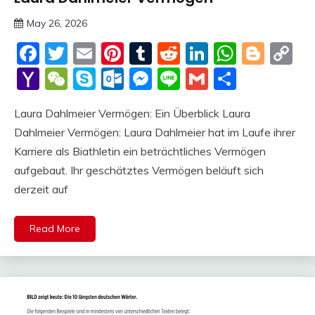
May 26, 2026
deutschermeme
Facebook
Twitter
Email
Pinterest
Tumblr
Reddit
LinkedIn
Whats
Blog
C
Li
Yahoo
WeChat
Skype
Outlook.com
Messenger
Line
Gmail
Share
Mail
Laura Dahlmeier Vermögen: Ein Überblick Laura
Dahlmeier Vermögen: Laura Dahlmeier hat im Laufe ihrer
Karriere als Biathletin ein beträchtliches Vermögen
aufgebaut. Ihr geschätztes Vermögen beläuft sich
derzeit auf
Read More