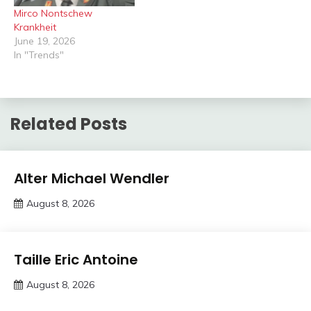
Mirco Nontschew
Krankheit
June 19, 2026
In "Trends"
Related Posts
Trends
Alter Michael Wendler
August 8, 2026
deutschermeme
Trends
Taille Eric Antoine
August 8, 2026
deutschermeme